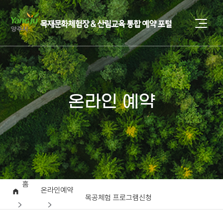
온라인 예약
홈
온라인예약
목공체험 프로그램신청