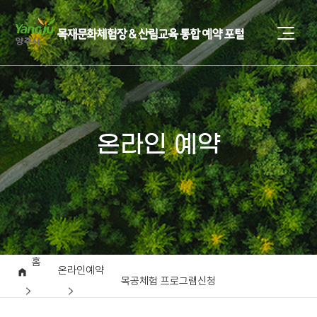
온라인 예약
홈
온라인예약
목공체험 프로그램신청