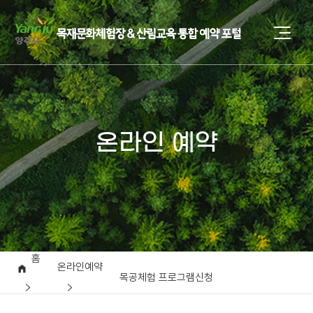
온라인 예약
홈
온라인예약
목공체험 프로그램신청