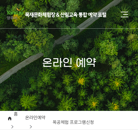
온라인 예약
홈
온라인예약
목공체험 프로그램신청