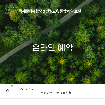
온라인 예약
홈
온라인예약
목공체험 프로그램신청