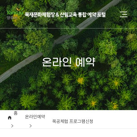
온라인 예약
홈
온라인예약
목공체험 프로그램신청