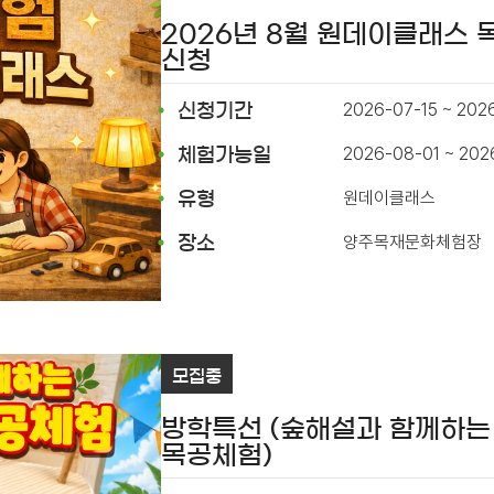
2026년 8월 원데이클래스
신청
2026-07-15 ~ 202
신청기간
2026-08-01 ~ 202
체험가능일
원데이클래스
유형
양주목재문화체험장
장소
모집중
방학특선 (숲해설과 함께하는
목공체험)