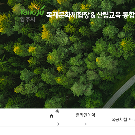
홈
온라인예약
목공체험 프