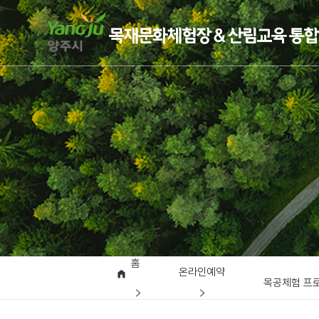
홈
온라인예약
목공체험 프