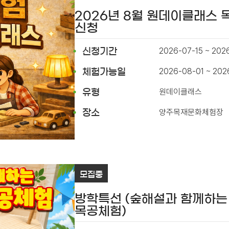
2026년 8월 원데이클래스
신청
2026-07-15 ~ 202
신청기간
2026-08-01 ~ 202
체험가능일
원데이클래스
유형
양주목재문화체험장
장소
모집중
방학특선 (숲해설과 함께하는
목공체험)