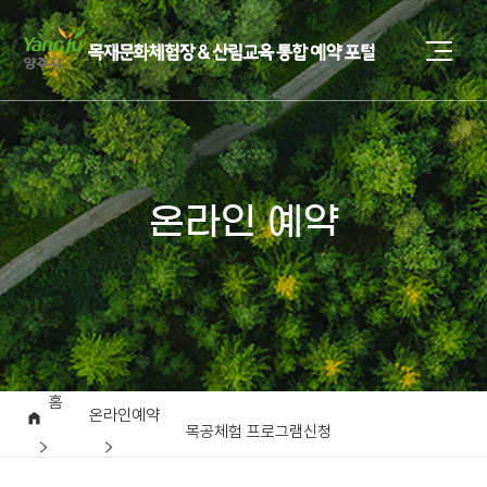
온라인 예약
홈
온라인예약
목공체험 프로그램신청