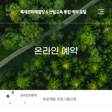
온라인 예약
홈
온라인예약
목공체험 프로그램신청