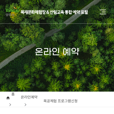
온라인 예약
홈
온라인예약
목공체험 프로그램신청