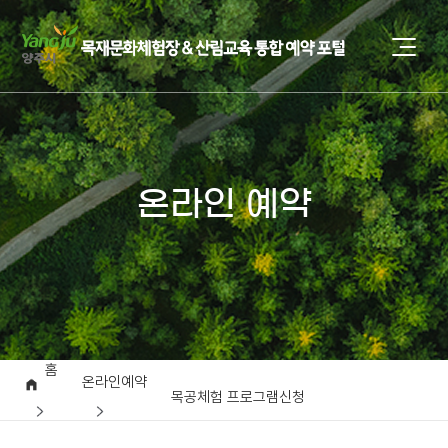
온라인 예약
홈
온라인예약
목공체험 프로그램신청