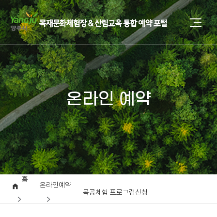
온라인 예약
홈
온라인예약
목공체험 프로그램신청