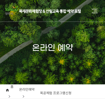
온라인 예약
홈
온라인예약
목공체험 프로그램신청