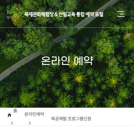
온라인 예약
홈
온라인예약
목공체험 프로그램신청