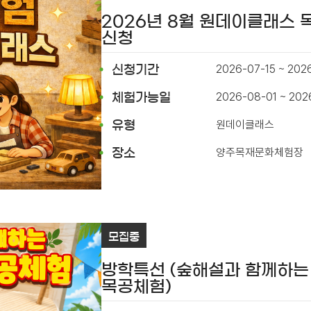
2026년 8월 원데이클래스
신청
2026-07-15 ~ 202
신청기간
2026-08-01 ~ 202
체험가능일
원데이클래스
유형
양주목재문화체험장
장소
모집중
방학특선 (숲해설과 함께하는
목공체험)