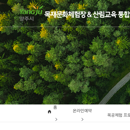
홈
온라인예약
목공체험 프