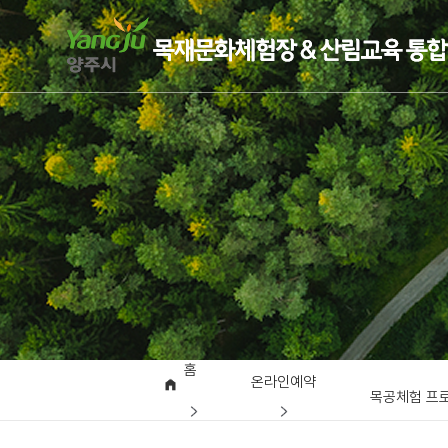
홈
온라인예약
목공체험 프