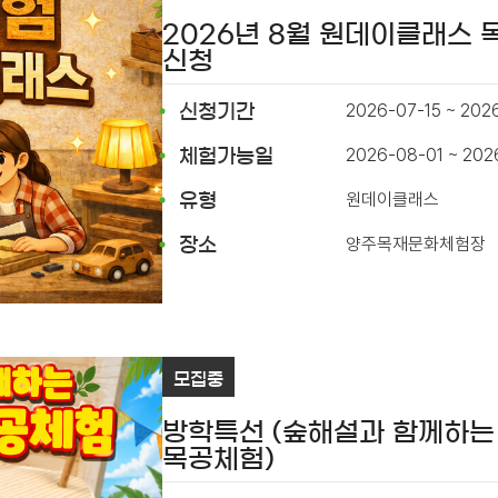
2026년 8월 원데이클래스
신청
2026-07-15 ~ 202
신청기간
2026-08-01 ~ 202
체험가능일
원데이클래스
유형
양주목재문화체험장
장소
모집중
방학특선 (숲해설과 함께하는
목공체험)