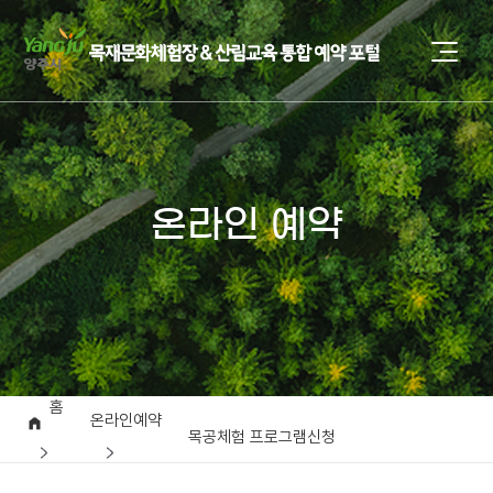
온라인 예약
홈
온라인예약
목공체험 프로그램신청