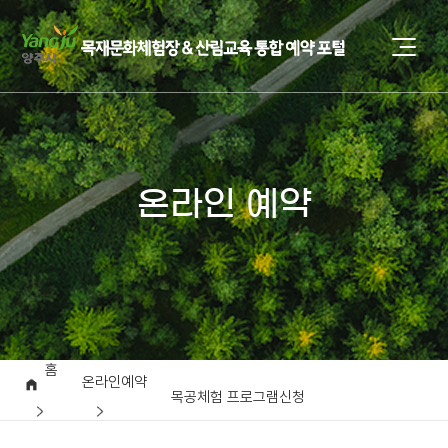
온라인 예약
홈
온라인예약
목공체험 프로그램신청