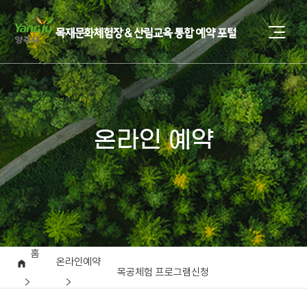
온라인 예약
홈
온라인예약
목공체험 프로그램신청