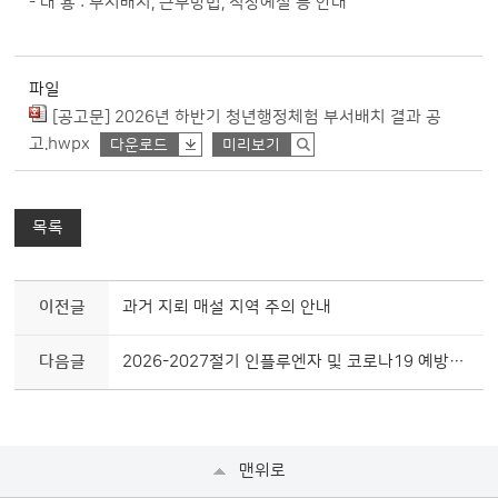
- 내 용 : 부서배치, 근무방법, 직장예절 등 안내
파일
[공고문] 2026년 하반기 청년행정체험 부서배치 결과 공
고.hwpx
다운로드
미리보기
목록
이전글
과거 지뢰 매설 지역 주의 안내
다음글
2026-2027절기 인플루엔자 및 코로나19 예방접종 위탁계약 체결 안내
맨위로