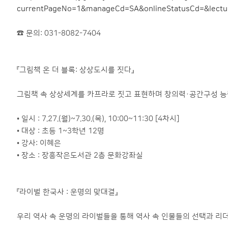
currentPageNo=1&manageCd=SA&onlineStatusCd=&lectur
☎ 문의: 031-8082-7404
『그림책 온 더 블록: 상상도시를 짓다』
그림책 속 상상세계를 카프라로 짓고 표현하며 창의력·공간구성 능
• 일시 : 7.27.(월)~7.30.(목), 10:00~11:30 [4차시]
• 대상 : 초등 1~3학년 12명
• 강사: 이혜은
• 장소 : 장흥작은도서관 2층 문화강좌실
『라이벌 한국사 : 운명의 맞대결』
우리 역사 속 운명의 라이벌들을 통해 역사 속 인물들의 선택과 리