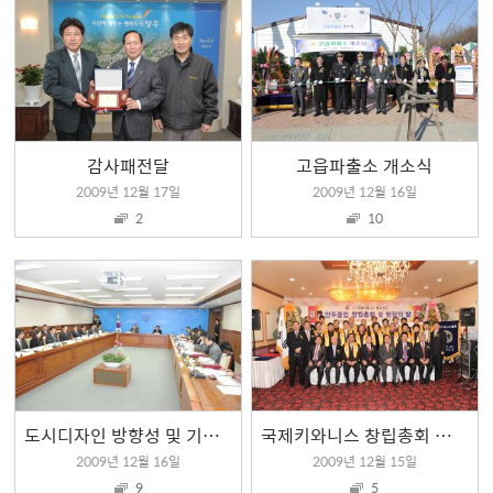
감사패전달
고읍파출소 개소식
2009년 12월 17일
2009년 12월 16일
2
10
도시디자인 방향성 및 기본계획 1차 중간보고 / 경관위원회 위촉식
국제키와니스 창립총회 및 헌장의 밤
2009년 12월 16일
2009년 12월 15일
9
5