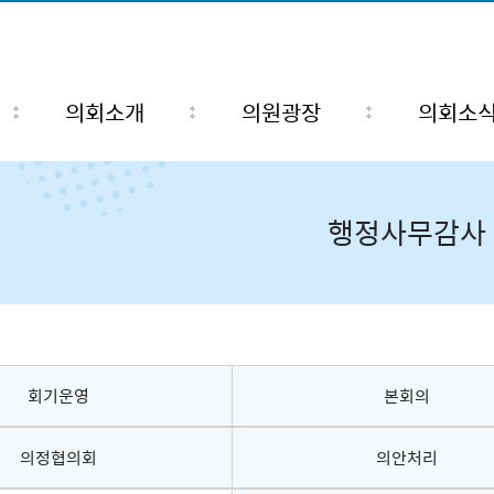
의회소개
의원광장
의회소
행정사무감사
회기운영
본회의
의정협의회
의안처리