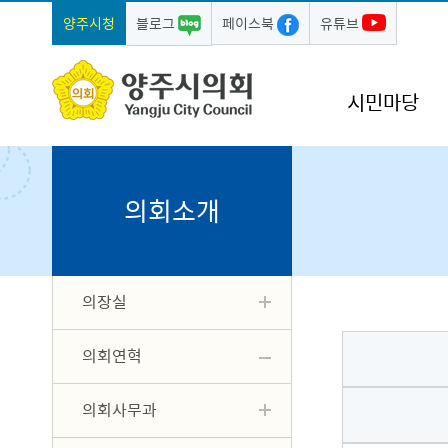
양주시청
블로그
페이스북
유튜브
시민마당
의회소개
의장실
의회연혁
의회사무과