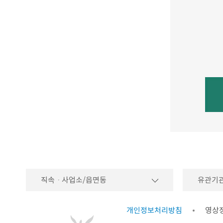
직속ㆍ사업소/읍면동
유관기
개인정보처리방침
영상